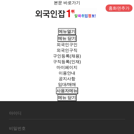
본문 바로가기
홈화면추가
메뉴열기
메뉴
닫기
외국인구인
외국인구직
구인등록(채용)
구직등록(인재)
마이페이지
이용안내
공지사항
임대/매매
사용자메뉴
메뉴
닫기
회
원
로
그
인