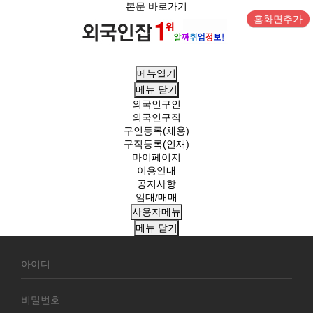
본문 바로가기
홈화면추가
메뉴열기
메뉴
닫기
외국인구인
외국인구직
구인등록(채용)
구직등록(인재)
마이페이지
이용안내
공지사항
임대/매매
사용자메뉴
메뉴
닫기
회
원
로
그
인