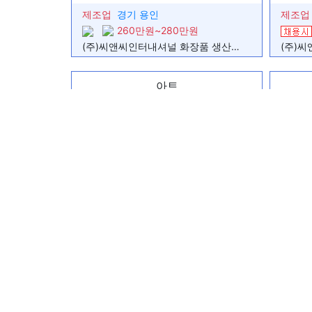
인테리어 사무 보조 1명 구합니다.
제조업
경기 용인
제조업
시스템 동바리 비계직원 모집합니다.
병원 간병인 모집합니다
260만원~280만원
생산직(포장)직원 모집합니다.
(주)씨앤씨인터내셔널 화장품 생산현장 생산직 모집 (용인)
[천안 성환/풍세] 단순 조립 직원 모집 (초보가능 / 주급·월급 선택
[롯데마트 광복점/중국어]외국인 대상 전용카드 발급 안내 및 홍
울릉담다 리조트 메이드 팀 구합니다
아트
한식뷔페에서 홀써빙 1명, 주방보조 1명 채용
화성 안녕동 닭공장 식품제조업 단순포장 직원 구합니다.
제조업 문서작성 일반행정
홀써빙
서울 강남
제조업
단순소분/셔틀/익일지급/10만3천원/초보가능/누구나가능
12-01
600만원~700만원
Visa Consultation Parther Wanted( all Nationa…
BAR서빙응대직원구함(여)
부산 거주 외국인 모집(더이상 공장이나 식당에만 일하지 마세요
해외고수익(텔레@mmvp33)해외구인구직 해외티엠 해외tm 
해외티엠해외tm(텔레@mmvp33)구인합니다 해외구인구직 
주급가능/주간고정/잔업매일/교통비10만원/자차가능자/사출/
세화컴퍼니
모텔 청소원 부부팀 구합니다
정년없는 평생직장 외국인가능
제조업
충남 아산
제조업
1톤,5톤 운전 기사님 모집(월500이상)
10000원이상
[주간고정/교통비지급] 일찍출퇴근 라벨부착,코팅 쉬운 업무
아산둔포/3개월 단순 검사 알바/월요일 주급 가능/5월 유급 쌉가능/남녀무관
해외고수익(텔레@mmvp33)해외구인구직 해외티엠 해외tm 
(텔레그램@mmvp33)열정있고 부지런하고 욕심 많은분 모집
해외고수익(텔레@mmvp33)해외구인구직 해외티엠 해외tm 
해외고수익(텔레@mmvp33)해외구인구직 해외티엠 해외tm 
주식회사 프로젝트경기
열정있고 부지런하고 욕심 많은분 모집합니다/초보가능
(주)씨앤씨인터내셔널 화장품 생산현장 생산직 모집 (동탄)
공장일당,제조업
충남 천안
공장일
(주)씨앤씨인터내셔널 화장품 생산현장 생산직 모집 (용인)