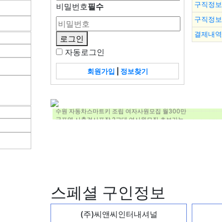
구직정보
비밀번호
필수
구직정보
결제내역
자동로그인
평택 버섯 농장에서 함께 일하실 분 모집합니다~
회원가입
|
정보찾기
평택 버섯 농장에서 태국 직원 모집합니다!
부부청소팀 구인합니다.
중식당 주방 보조 남자 근로자 1명 채용
외국인 일자리 있습니다.
수원 자동차스마트키 조립 여자사원모집 월300만
군포역 사출검사포장 2교대 여사원모집 초보가능
화장품 생산 외국인 모집합니다
군포 사출기계보조 2교대 남사원 모집 초보가능
화물차 운전기사님 모집합니다
롯데 편의식품 생산직 모집합니다.(주간고정 200후반, 야간고정 
SMR 오창 자동차 부품 제조 (단순조립원) 모집
군포역 인근 조립포장 여자사원 대모집 초보가능
아르바이트] 다이빙 장비 관리 및 펜션객실 청소
PCB조립/검사/포장 사원모집/월380만원이상/2교대/풀잔업특
스페셜 구인정보
빵,쿠키 생산직 채용 합니다.
仁川미추홀구化妆品工厂招女工
仁川南东区汽车配件工厂招女工
(주)씨앤씨인터내셔널
仁川富平化妆品工厂招聘女日间夜间岗位