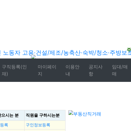
구직등록(인
마이페이
이용안
공지사
임대/매
재)
지
내
항
매
찾으시는 분
직원을
구하시는분
등록
구인정보등록