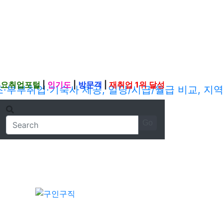
주요취업포털
|
인기도
|
방문객
|
재취업 1위 달성
Go