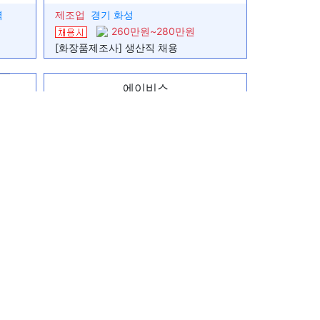
역
제조업
경기 화성
260만원~280만원
일하고 싶다
.
[화장품제조사] 생산직 채용
에이비스
자2명 여자 1명
구합니다
제조업
경기 수원
있어요
280만원~300만원
녕동#PCB제조회사#주간,2교대#주급가능#주차공간굿
#欢迎F签证 #水原、乌山通勤运行 #印章 #智能钥匙 #可周供
ilable an…
세화컴퍼니
제조업
경기 화성
300만원~400만원
주급가능/주간고정/잔업매일/교통비10만원/자차가능자/사출/좌식근무
사출2교대/주간 고정/통근 주급가능
 .
주식회사 프로젝트경기
광주
공장일당
경기 시흥
니다)