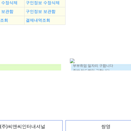
 수정삭제
구인정보 수정삭제
 보관함
구인정보 보관함
조회
결제내역조회
안녕하세요 온길행정사사무소입니다. 
제조
제조업 일자리
조선소일자리 찾습니다 도장
저는 포장/제조 일 찾고 있습니다
부부취업 일자리 구합니다
주방 허드렛일 구합니다.
이삿짐직원 구합니다
태극
화물차 일자리를 찾습니다
300중반)
베트남쌀국수
외벽 코킹 및 외벽 라인조명 교체 작업 
부부 취업
일자리 찾고 있습니다.
근
한국어와 일본어가 가능합니다.
꾸준한 일자리를 찾고있습니다
제조업 자리를 희망합니다
건설현장에 취업하고싶슴니다
(주)씨앤씨인터내셔널
쌍영
외국인 학교나 어르신 센터 주방 보조.