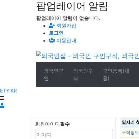
팝업레이어 알림
팝업레이어 알림이 없습니다.
회원가입
로그인
이용안내
외국인구
외국인구
구인등록(채
인
직
용)
ETY.KR
일자리 
회원아이디
필수
구직정보