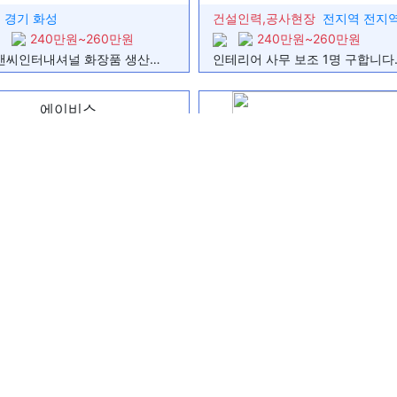
일용직 일자리 구해요
경기 화성
건설인력,공사현장
전지역 전지
이관사부부취업얼른합니다
서비스업종
240만원~260만원
240만원~260만원
공장에서 일을 찾고 있다, 경기도에 
(주)씨앤씨인터내셔널 화장품 생산현장 생산직 모집 (동탄)
인테리어 사무 보조 1명 구합니다
)
분야의 취업 회망입니다
보
주방 보조 찾고 있습니다.
일자리 찾습니다
에이비스
단순농사 단순포장 등 원합니다 네팔남
터키외국인 남성2명 여성1명 일자리
제조업 정규직
경기 수원
제조업
경기 화성
구직중입니다 주유소 주유원일 찾고
280만원~300만원
300만원~400만원
제조업
#수원,오산통근운행#주급가능#단순업무#스마트키#F비자환영
#안
)
생산직,주방보조 일 찾고 있습니다
구인구직
Looking for farm or factory job, ava
해외구인 해외고수익
공장 일자리 찾고 있습니다
좌식근무
생산직일자리
세화컴퍼니
세화컴퍼니
제조업,농장축산일자리를 찾습니다
열심히하겠습니다
경기 수원
제조업
경기 화성
반도체,식품제조등 분야
300만원~400만원
260만원~280만원
농업
자동차부품 사출 2교대/주간/기숙사/주급/초보가능
구인구직
짧게일할수있는 일자리를 찾고있습니다
합니다/초보가능
생산직 일자리를 찾고 있습니다
구인구직
일자리 찾고 있습니다
구인구직
일자리를 찾고 있습니다
주식회사 프로젝트경기
손경민
청소 및 농사 일 찾고 있습니다
당
경기 군포
건설인력,공장일당,제조업
경기 
건설사무보조 (사무직 일자리를 찾습