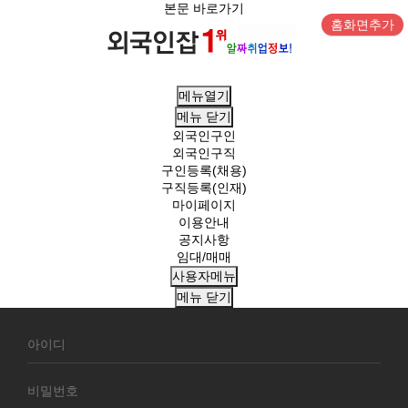
본문 바로가기
홈화면추가
메뉴열기
메뉴
닫기
외국인구인
외국인구직
구인등록(채용)
구직등록(인재)
마이페이지
이용안내
공지사항
임대/매매
사용자메뉴
메뉴
닫기
회
원
로
그
인