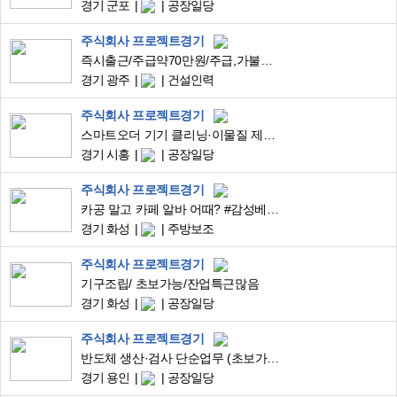
경기 군포
공장일당
주식회사 프로젝트경기
즉시출근/주급약70만원/주급,가불가능/급여일매월10일/간단업무/유산균포장
경기 광주
건설인력
주식회사 프로젝트경기
스마트오더 기기 클리닝·이물질 제거·외관관리 단순업무 (초보가능/쾌적환경)
경기 시흥
공장일당
주식회사 프로젝트경기
카공 말고 카페 알바 어때? #감성베이커리카페#베이커리보조#근무환경 굿!
경기 화성
주방보조
주식회사 프로젝트경기
기구조립/ 초보가능/잔업특근많음
경기 화성
공장일당
주식회사 프로젝트경기
반도체 생산·검사 단순업무 (초보가능/안정근무/장기환영)
경기 용인
공장일당