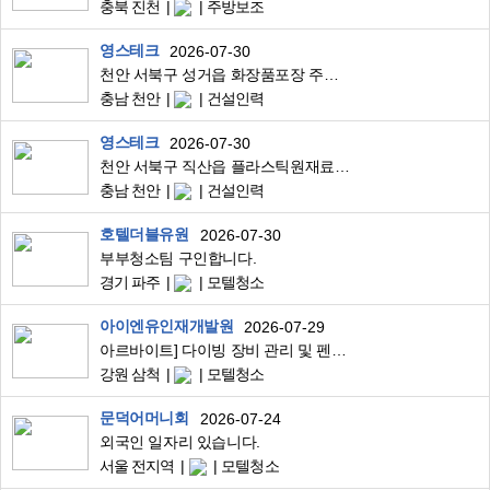
충북 진천
주방보조
영스테크
2026-07-30
천안 서북구 성거읍 화장품포장 주간고정 남여무관 동반가능
충남 천안
건설인력
영스테크
2026-07-30
천안 서북구 직산읍 플라스틱원재료공장 월350만/3조2교대/4일근무2일휴무
충남 천안
건설인력
호텔더블유원
2026-07-30
부부청소팀 구인합니다.
경기 파주
모텔청소
아이엔유인재개발원
2026-07-29
아르바이트] 다이빙 장비 관리 및 펜션객실 청소
강원 삼척
모텔청소
문덕어머니회
2026-07-24
외국인 일자리 있습니다.
서울 전지역
모텔청소