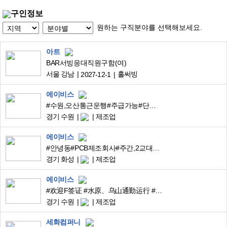
구인정보
원하는 구직분야를 선택해보세요.
아트
BAR서빙응대직원구함(여)
서울 강남
홀써빙
2027-12-1
에이비스
#수원,오산통근운행#주급가능#단순업무#스마트키#F비자환영
경기 수원
제조업
에이비스
#안녕동#PCB제조회사#주간,2교대#주급가능#주차공간굿
경기 화성
제조업
에이비스
#欢迎F签证 #水原、乌山通勤运行 #印章 #智能钥匙 #可周供
경기 수원
제조업
세화컴퍼니