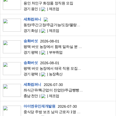
용인 처인구 화장품 정직원 모집
경기 용인
제조업
세화컴퍼니
동탄/주간고정/주급가능/도장/물량폭발적
경기 화성
제조업
송화버섯
2026-08-01
평택 버섯 농장에서 함께 일하실 분 모집합니다~
경기 평택
부부취업
송화버섯
2026-08-01
평택 버섯 농장에서 태국 직원 모집합니다!
경기 평택
농장축산
세화컴퍼니
2026-07-30
좌식근무/특근없이 잔업만/주급빵빵하게 지원/단순포장/통근운행/2교대
충남 천안
제조업
아이엔유인재개발원
2026-07-30
중식당 주방 보조 남자 근로자 1명 채용