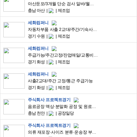
아산둔포/3개월 단순 검사 알바/월요일 주급 가능/5월 유급 쌉가능/남녀무관
충남 아산
제조업
세화컴퍼니
자동차부품 사출 2교대/주간/기숙사/주급/초보가능
경기 수원
제조업
세화컴퍼니
주급가능/주간고정/잔업매일/교통비10만원/자차가능자/사출/좌식근무
경기 화성
제조업
세화컴퍼니
사출2교대/주간 고정/통근 주급가능
경기 화성
제조업
주식회사 프로젝트경기
음료공장 액상·분말화 공정 및 원료투입 생산직 (초보가능/단순업무/안정근무)
충남 천안
공장일당
주식회사 프로젝트경기
의류 재포장·사이즈 분류·운송장 부착 단순업무 (초보가능/즉시근무)