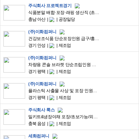
주식회사 프로젝트경기
식품분말 배합·포장·래핑 생산직 (초보가능/위생환경/장기근무)
충남 아산
공장일당
(주)이화컴퍼니
건강보조식품 단순포장인원 급구/홍삼,콜라겐 제품 포장
경기 안성
제조업
(주)이화컴퍼니
차량용 콘솔 브라켓 단순조립인원 모집/초보자 환영
경기 평택
제조업
(주)이화컴퍼니
플라스틱 사출물 사상 및 포장 인원급구(주야2주2교대)
경기 평택
제조업
주식회사 룩스
밀키트&냉장야채 포장/초보가능/외국인환영/F비자
충북 음성
제조업
세화컴퍼니