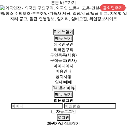
본문 바로가기
홈화면추가
메뉴열기
메뉴
닫기
외국인구인
외국인구직
구인등록(채용)
구직등록(인재)
마이페이지
이용안내
공지사항
임대/매매
사용자메뉴
메뉴
닫기
회원로그인
자동로그인
회원가입
정보찾기