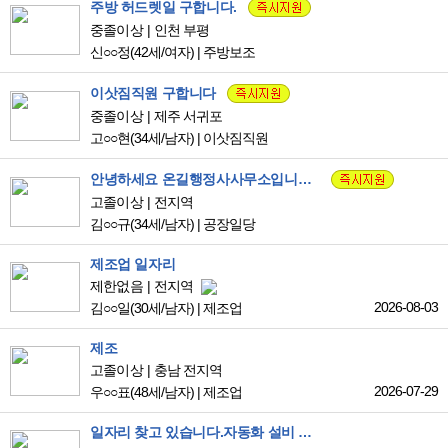
주방 허드렛일 구합니다.
중졸이상
인천 부평
신○○정
(42세/여자)
|
주방보조
이삿짐직원 구합니다
중졸이상
제주 서귀포
고○○현
(34세/남자)
|
이삿짐직원
안녕하세요 온길행정사사무소입니다. G1비자 많이 있습니다.
고졸이상
전지역
김○○규
(34세/남자)
|
공장일당
제조업 일자리
제한없음
전지역
2026-08-03
김○○일
(30세/남자)
|
제조업
제조
고졸이상
충남 전지역
2026-07-29
우○○표
(48세/남자)
|
제조업
일자리 찾고 있습니다.자동화 설비 회사 경험 7년입니다.