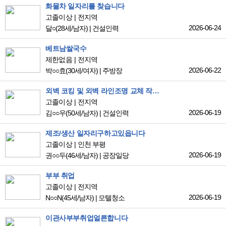
화물차 일자리를 찾습니다
고졸이상
전지역
2026-06-24
달○
(28세/남자)
|
건설인력
베트남쌀국수
제한없음
전지역
2026-06-22
박○○효
(30세/여자)
|
주방장
외벽 코킹 및 외벽 라인조명 교체 작업 ,전기 내선 작업 ,배관 설비,기타 설비,배추 작업 경험 있음 외벽코킹 장비 완비,기타 설비공구 보유
고졸이상
전지역
2026-06-19
김○○우
(50세/남자)
|
건설인력
제조/생산 일자리구하고있읍니다
고졸이상
인천 부평
2026-06-19
권○○두
(46세/남자)
|
공장일당
부부 취업
고졸이상
전지역
2026-06-19
N○○N
(45세/남자)
|
모텔청소
이관사부부취업얼른합니다