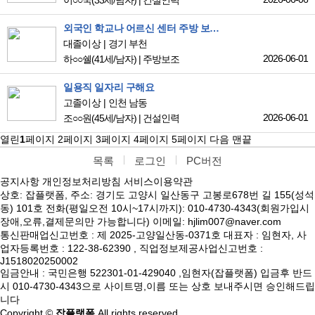
이○○국
(33세/남자)
|
건설인력
외국인 학교나 어르신 센터 주방 보조. 배식 인력 구하는 곳 찾아요.
대졸이상
경기 부천
2026-06-01
하○○쉘
(41세/남자)
|
주방보조
일용직 일자리 구해요
고졸이상
인천 남동
2026-06-01
조○○원
(45세/남자)
|
건설인력
열린
1
페이지
2
페이지
3
페이지
4
페이지
5
페이지
다음
맨끝
목록
로그인
PC버전
공지사항
개인정보처리방침
서비스이용약관
상호: 잡플랫폼, 주소: 경기도 고양시 일산동구 고봉로678번 길 155(성석
동) 101호 전화(평일오전 10시~17시까지): 010-4730-4343(회원가입시
장애,오류,결제문의만 가능합니다) 이메일: hjlim007@naver.com
통신판매업신고번호 : 제 2025-고양일산동-0371호 대표자 : 임현자, 사
업자등록번호 : 122-38-62390 , 직업정보제공사업신고번호 :
J1518020250002
임금안내 : 국민은행 522301-01-429040 ,임현자(잡플랫폼) 입금후 반드
시 010-4730-4343으로 사이트명,이름 또는 상호 보내주시면 승인해드립
니다
Copyright ©
잡플랫폼
All rights reserved.