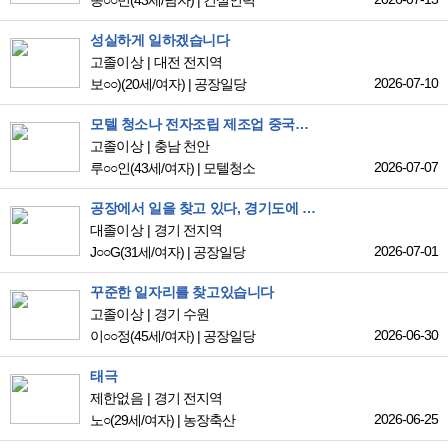
송○○민
(43세/남자)
|
건설인력
성실하게 일하겠습니다
고졸이상
대전 전지역
2026-07-10
보○○)
(20세/여자)
|
공장일당
모텔 청소나 전자조립 제조업 중국관련 광고 업종 일자리 찿고 있습니다
고졸이상
충남 천안
2026-07-07
루○○인
(43세/여자)
|
모텔청소
공장에서 일을 찾고 있다, 경기도에 일하고 싶다
대졸이상
경기 전지역
2026-07-01
J○○G
(31세/여자)
|
공장일당
꾸준한 일자리를 찾고있습니다
고졸이상
경기 수원
2026-06-30
이○○정
(45세/여자)
|
공장일당
태극
제한없음
경기 전지역
2026-06-25
노○
(29세/여자)
|
농장축산