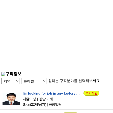
구직정보
원하는 구직분야를 선택해보세요.
I'm looking for job in any factory or restaurant any thing that i can found and have full time allowance by company, i will be available all days Monday to Saturday and full day.
대졸이상
경남 거제
S○○n
(22세/남자)
|
공장일당