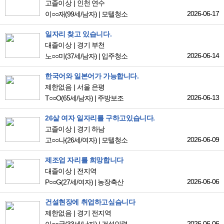
고졸이상
인천 연수
2026-06-17
이○○재
(99세/남자)
|
모텔청소
일자리 찾고 있습니다.
대졸이상
경기 부천
2026-06-14
노○○미
(37세/남자)
|
입주청소
한국어와 일본어가 가능합니다.
제한없음
서울 은평
2026-06-13
T○○O
(65세/남자)
|
주방보조
26살 여자 일자리를 구하고있습니다.
고졸이상
경기 하남
2026-06-09
고○○나
(26세/여자)
|
모텔청소
제조업 자리를 희망합니다
대졸이상
전지역
2026-06-06
P○○G
(27세/여자)
|
농장축산
건설현장에 취업하고싶슴니다
제한없음
경기 전지역
2026-06-06