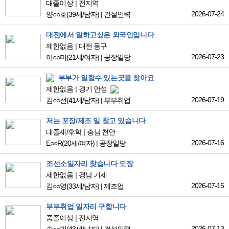
대졸이상
전지역
2026-07-24
양○○호
(39세/남자)
|
건설인력
대전에서 일하고싶은 외국인입니다
제한없음
대전 동구
2026-07-23
이○○미
(21세/여자)
|
공장일당
부부가 일할수 있는곳을 찾아요
제한없음
경기 안성
2026-07-19
김○○선
(41세/남자)
|
부부취업
저는 포장/제조 일 찾고 있습니다
대졸재/후학
충남 천안
2026-07-16
E○○R
(20세/여자)
|
공장일당
조선소일자리 찾습니다 도장
제한없음
경남 거제
2026-07-15
김○○영
(33세/남자)
|
제조업
부부취업 일자리 구합니다
중졸이상
전지역
2026-07-13