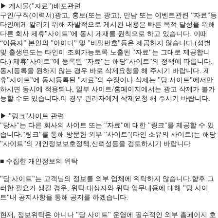
▶ 게시물("자료")배포관련
구인/구직(이력서)광고, 홍보(또는 광고), 만남 또는 이벤트관련 ”자료”등
타인에게 알리기 위해 자발적으로 게시된 내용은 빠른 목적 달성을 위해
다른 회사 제휴"사이트"에 동시 게재를 원칙으로 하고 있습니다. 이때
“이용자” 본인의 "아이디" 및 "비밀번호"등은 제공하지 않습니다.(성별
및 출생연도는 타인이 조회가능토록 노출된 "자료"는 그대로 제공합니
다.) 제휴"사이트"에 등록된 "자료"는 해당"사이트"의 정책에 따릅니다.
동시등록을 원하지 않는 경우 바로 삭제요청을 해 주시기 바랍니다. 제
휴"사이트"에 동시등록된 "자료"의 수정이나 삭제는 "당 사이트"에서만
하시면 동시에 적용되나, 일부 사이트/홈페이지에서는 광고 삭제가 불가
능할 수도 있습니다.이 경우 관리자에게 삭제요청 해 주시기 바랍니다.
▶ "링크"사이트 관련
"당사"는 다른 회사의 사이트 또는 "자료"에 대한 "링크"를 제공할 수 있
습니다."링크"를 통해 방문한 외부 "사이트"(타인 소유의 사이트)는 해당
"사이트"의 개인정보보호정책,신뢰성등을 검토하시기 바랍니다
■ 수집한 개인정보의 위탁
"당 사이트"는 고객님의 정보를 외부 업체에 위탁하지 않습니다.향후 그
러한 필요가 생길 경우, 위탁 대상자와 위탁 업무내용에 대해 "당 사이
트"내 공지사항을 통해 공지를 하겠습니다.
현재, 정보위탁은 아니나 "당 사이트" 운영에 필수적인 외부 홈페이지 호