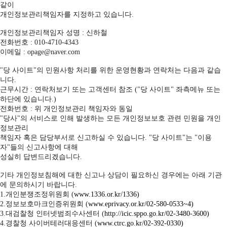
같이
개인정보관리책임자를 지정하고 있습니다.
개인정보관리책임자 성명 : 신하철
전화번호 : 010-4710-4343
이메일 : opage@naver.com
"당 사이트"의 민원사항 처리를 위한 운영현황과 연락처는 다음과 같습
니다.
근무시간 : 연락처보기 또는 고객센터 참조 ("당 사이트" 좌측메뉴 또는
하단에 있습니다.)
전화번호 : 위 개인정보관리 책임자와 동일
"당사"의 서비스로 인해 발생하는 모든 개인정보보호 관련 민원을 개인
정보관리
책임자 혹은 담당부서로 신고하실 수 있습니다. "당 사이트"는 "이용
자"들의 신고사항에 대해
성실히 답변드리겠습니다.
기타 개인정보침해에 대한 신고나 상담이 필요하신 경우에는 아래 기관
에 문의하시기 바랍니다.
1.개인분쟁조정위원회 (
www.1336.or.kr/1336)
2.정보보호마크인증위원회 (
www.eprivacy.or.kr/02-580-0533~4)
3.대검찰청 인터넷범죄수사센터 (
http://icic.sppo.go.kr/02-3480-3600)
4.경찰청 사이버테러대응센터 (
www.ctrc.go.kr/02-392-0330)