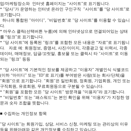
업/마케팅장소와 인터넷 홈페이지는 “사이트”로 표기됩니다.
* "당사"가 운영하는 인터넷 온라인 구인구직 "사이트"를 “당 사이트”로
표기합니다.
하나의 통합된 "아이디", "비밀번호"로 "당 사이트"를 이용할 수 있습니
다.
* 마우스 클릭(선택버튼 누름)에 의해 인터넷상으로 연결되어있는 상태
를 “링크”로 표기합니다.
* "당 사이트”에 등록된 "링크"를 포함한 모든 내용은 “자료”로 표기됩니
다. 자료 예: 회원정보, 증명서, 사진/이미지, 각종광고 및 이력서, 각종
데이터, 매매정보, 답글/꼬릿말, 홍보물 또는 클릭시 타 "사이트"로 이동
되는 "링크" 등등
* “당 사이트”에 기본적인 정보를 제공하고 “이용자” 개별인식 식별코드
(이하 “아이디” 또는 "ID"로 표기)를 부여받은 사람(또는 회사/단체)을
“회원”으로 표기합니다. "회원"은 일반회원, 정회원, 기업회원, 개인 또는
구직회원, 유료회원, 무료회원등으로 구분될 수 있습니다.
* "회원"을 포함한 모든 "당 사이트" 방문객을 “이용자”라 표기합니다.
* "비밀번호" 또는 "패스워드"는 본인 확인을 위해 "이용자"가 지정한 영
문과 숫자 조합을 뜻합니다.
■ 수집하는 개인정보 항목
"당 사이트"는 회원가입, 상담, 서비스 신청, 마케팅 또는 관리상의 이유
등을 위해아래와 같은 개인정보를 수집하고 있습니다.