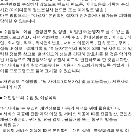
주민번호를 수집하지 않으므로 반드시 핸드폰, 이메일등을 기록해 주십
시요 (아이디등의 정보분실시 핸드폰 또는 이메일로 발송!).
다른 방법으로는 "이용자" 본인확인 절차가 번거롭거나 불가능해 피해를
당하실 수 있습니다.
ο 수집항목 : 이름 , 출생연도 및 성별 , 비밀번호(운영자도 풀 수 없는 암
호화), 로그인ID , 자택 전화번호 , 자택 주소 , 휴대전화번호 , 이메일 , 직
업 , 회사명 , 직책 , 회사전화번호 , 서비스 이용기록 , 접속 로그 , 쿠키 ,
접속 IP 정보 , 결제기록 및 "이용자"본인의 필요에 의해 "당 사이트"에 입
력한 정보등 참고로, 출생연도와 성별을 간단히 암호화를 한 것은 악의적
인 해킹등으로 개인정보대량 유출시 비교적 안전하도록 한 것입니다만,
"당 사이트"내의 취업정보등에는 "이용자"가 조회가능하도록 성별과 나
이를 프로그램으로 풀어 표시할 수 있습니다.
ο 개인정보 수집방법 : "당 사이트"(회원가입 및 광고등록등) , 제휴사로
부터의 제공
■ 개인정보의 수집 및 이용목적
"당 사이트"는 수집한 개인정보를 다음의 목적을 위해 활용합니다.
ο 서비스 제공에 관한 계약 이행 및 서비스 제공에 따른 요금정산, 콘텐츠
제공,매출관리, 구매 및 요금 결제 , 물품배송 또는 청구지 발송등
ο 회원 관리
회원제 서비스 이용에 따른 본인확인 , 개인 식별 , 불량회원의 부정 이