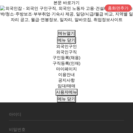
본문 바로가기
홈화면추가
메뉴열기
메뉴
닫기
외국인구인
외국인구직
구인등록(채용)
구직등록(인재)
마이페이지
이용안내
공지사항
임대/매매
사용자메뉴
메뉴
닫기
회
원
로
그