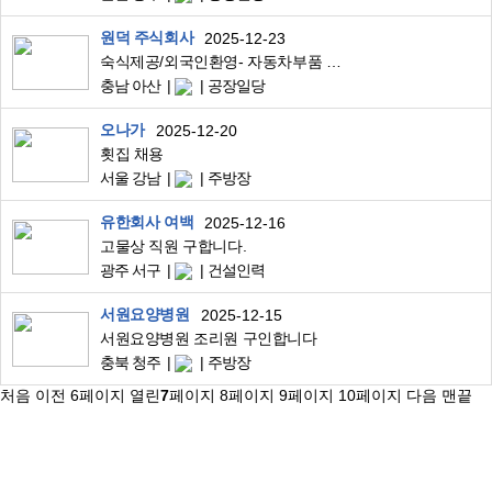
원덕 주식회사
2025-12-23
숙식제공/외국인환영- 자동차부품 단순 업무 사원 모집-주급/가불/통근/동반가능
충남 아산
공장일당
오나가
2025-12-20
횟집 채용
서울 강남
주방장
유한회사 여백
2025-12-16
고물상 직원 구합니다.
광주 서구
건설인력
서원요양병원
2025-12-15
서원요양병원 조리원 구인합니다
충북 청주
주방장
처음
이전
6
페이지
열린
7
페이지
8
페이지
9
페이지
10
페이지
다음
맨끝