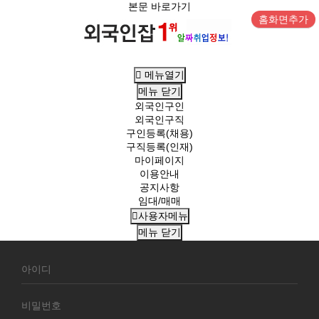
본문 바로가기
홈화면추가
메뉴열기
메뉴
닫기
외국인구인
외국인구직
구인등록(채용)
구직등록(인재)
마이페이지
이용안내
공지사항
임대/매매
사용자메뉴
메뉴
닫기
회
원
로
그
인