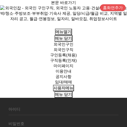
본문 바로가기
홈화면추가
메뉴열기
메뉴
닫기
외국인구인
외국인구직
구인등록(채용)
구직등록(인재)
마이페이지
이용안내
공지사항
임대/매매
사용자메뉴
메뉴
닫기
회
원
로
그